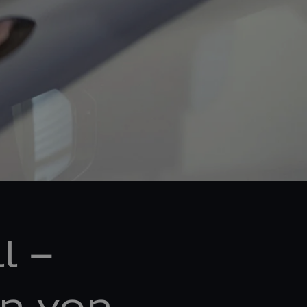
l –
n von