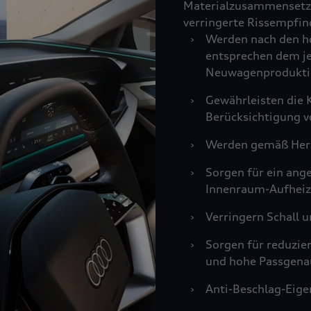
Materialzusammensetzu
verringerte Rissempfind
›
Werden nach den ho
entsprechen dem je
Neuwagenprodukti
›
Gewährleisten die K
Berücksichtigung v
›
Werden gemäß Hers
›
Sorgen für ein an
Innenraum-Aufheiz
›
Verringern Schall u
›
Sorgen für reduzie
und hohe Passgenau
›
Anti-Beschlag-Eigen